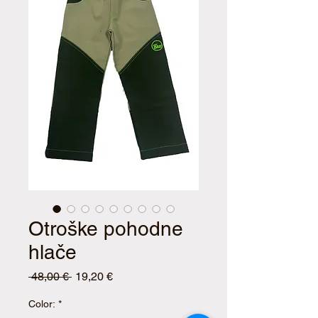
Otroške pohodne
hlače
Redna
Cena
 48,00 € 
19,20 €
cena
na
razprodaji
Color:
*