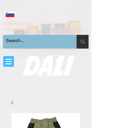
dali@dalisport.si
+386 4 530 28 50