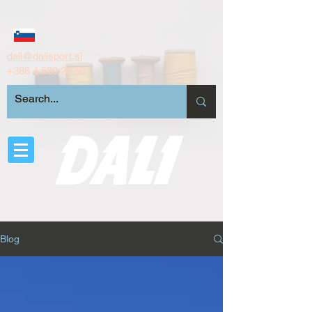
dali@dalisport.si
+386 4 530 28 50
Blog