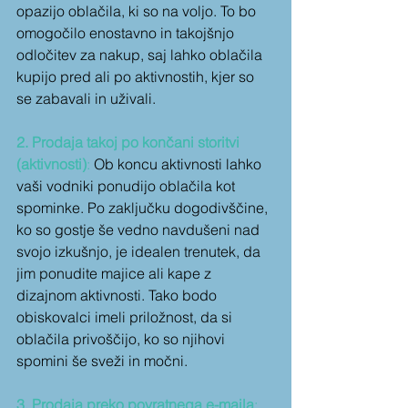
opazijo oblačila, ki so na voljo. To bo 
omogočilo enostavno in takojšnjo 
odločitev za nakup, saj lahko oblačila 
kupijo pred ali po aktivnostih, kjer so 
se zabavali in uživali.
2. Prodaja takoj po končani storitvi 
(aktivnosti)
: 
Ob koncu aktivnosti lahko 
vaši vodniki ponudijo oblačila kot 
spominke. Po zaključku dogodivščine, 
ko so gostje še vedno navdušeni nad 
svojo izkušnjo, je idealen trenutek, da 
jim ponudite majice ali kape z 
dizajnom aktivnosti. Tako bodo 
obiskovalci imeli priložnost, da si 
oblačila privoščijo, ko so njihovi 
spomini še sveži in močni.
3. Prodaja preko povratnega e-maila
: