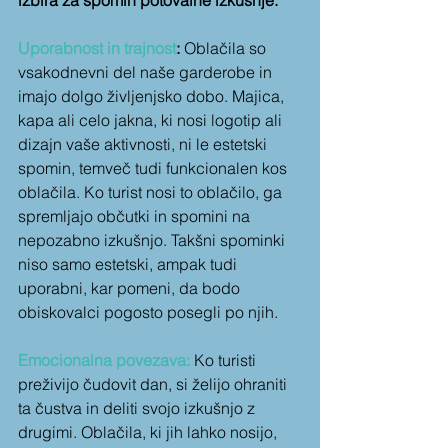
Uporabnost in trajnost
:
 Oblačila so 
vsakodnevni del naše garderobe in 
imajo dolgo življenjsko dobo. Majica, 
kapa ali celo jakna, ki nosi logotip ali 
dizajn vaše aktivnosti, ni le estetski 
spomin, temveč tudi funkcionalen kos 
oblačila. Ko turist nosi to oblačilo, ga 
spremljajo občutki in spomini na 
nepozabno izkušnjo. Takšni spominki 
niso samo estetski, ampak tudi 
uporabni, kar pomeni, da bodo 
obiskovalci pogosto posegli po njih.
Emocionalna povezava:
 Ko turisti 
preživijo čudovit dan, si želijo ohraniti 
ta čustva in deliti svojo izkušnjo z 
drugimi. Oblačila, ki jih lahko nosijo, 