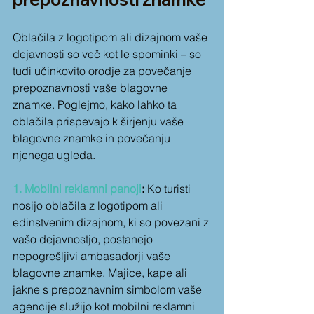
Oblačila z logotipom ali dizajnom vaše 
dejavnosti so več kot le spominki – so 
tudi učinkovito orodje za povečanje 
prepoznavnosti vaše blagovne 
znamke. Poglejmo, kako lahko ta 
oblačila prispevajo k širjenju vaše 
blagovne znamke in povečanju 
njenega ugleda.
1. Mobilni reklamni panoji
:
 Ko turisti 
nosijo oblačila z logotipom ali 
edinstvenim dizajnom, ki so povezani z 
vašo dejavnostjo, postanejo 
nepogrešljivi ambasadorji vaše 
blagovne znamke. Majice, kape ali 
jakne s prepoznavnim simbolom vaše 
agencije služijo kot mobilni reklamni 