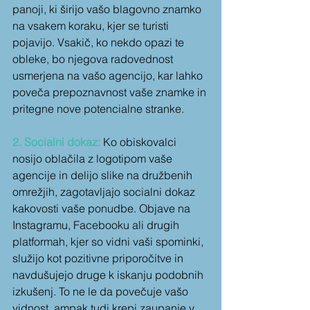
panoji, ki širijo vašo blagovno znamko 
na vsakem koraku, kjer se turisti 
pojavijo. Vsakič, ko nekdo opazi te 
obleke, bo njegova radovednost 
usmerjena na vašo agencijo, kar lahko 
poveča prepoznavnost vaše znamke in 
pritegne nove potencialne stranke.
2. Socialni dokaz:
 Ko obiskovalci 
nosijo oblačila z logotipom vaše 
agencije in delijo slike na družbenih 
omrežjih, zagotavljajo socialni dokaz 
kakovosti vaše ponudbe. Objave na 
Instagramu, Facebooku ali drugih 
platformah, kjer so vidni vaši spominki, 
služijo kot pozitivne priporočitve in 
navdušujejo druge k iskanju podobnih 
izkušenj. To ne le da povečuje vašo 
vidnost, ampak tudi krepi zaupanje v 