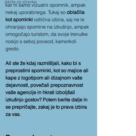
darila za stranke
kar ni samo vizualni opomnik, ampak 
nekaj uporabnega. Tukaj so 
oblačila 
kot spominki 
odlična izbira, saj ne le 
ohranjajo spomine na izkušnjo, ampak 
omogočajo turistom, da svoje trenutke 
nosijo s seboj povsod, kamorkoli 
gredo. 
Ali ste že kdaj razmišljali, kako bi s 
preprostimi spominki, kot so majice ali 
kape z logotipom ali dizajnom vaše 
dejavnosti, povečali prepoznavnost 
vaše agencije in hkrati izboljšali 
izkušnjo gostov? Potem berite dalje in 
se prepričajte, zakaj je to prava izbira 
za vas.