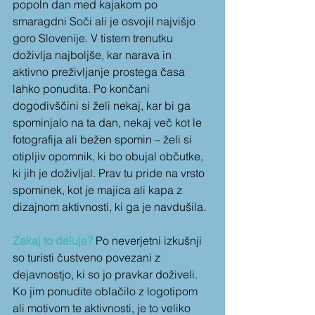
popoln dan med kajakom po 
smaragdni Soči ali je osvojil najvišjo 
goro Slovenije. V tistem trenutku 
doživlja najboljše, kar narava in 
aktivno preživljanje prostega časa 
lahko ponudita. Po končani 
dogodivščini si želi nekaj, kar bi ga 
spominjalo na ta dan, nekaj več kot le 
fotografija ali bežen spomin – želi si 
otipljiv opomnik, ki bo obujal občutke, 
ki jih je doživljal. Prav tu pride na vrsto 
spominek, kot je majica ali kapa z 
dizajnom aktivnosti, ki ga je navdušila.
Zakaj to deluje?
 Po neverjetni izkušnji 
so turisti čustveno povezani z 
dejavnostjo, ki so jo pravkar doživeli. 
Ko jim ponudite oblačilo z logotipom 
ali motivom te aktivnosti, je to veliko 