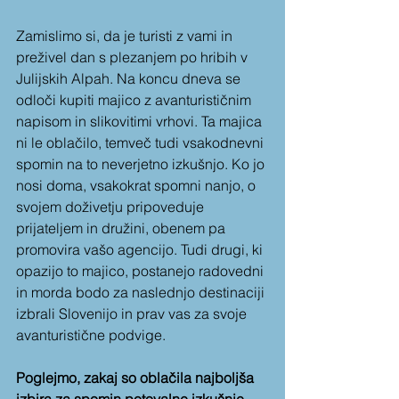
Zamislimo si, da je turisti z vami in 
preživel dan s plezanjem po hribih v 
Julijskih Alpah. Na koncu dneva se 
odloči kupiti majico z avanturističnim 
napisom in slikovitimi vrhovi. Ta majica 
ni le oblačilo, temveč tudi vsakodnevni 
spomin na to neverjetno izkušnjo. Ko jo 
nosi doma, vsakokrat spomni nanjo, o 
svojem doživetju pripoveduje 
prijateljem in družini, obenem pa 
promovira vašo agencijo. Tudi drugi, ki 
opazijo to majico, postanejo radovedni 
in morda bodo za naslednjo destinaciji 
izbrali Slovenijo in prav vas za svoje 
avanturistične podvige.
Poglejmo, zakaj so oblačila najboljša 
izbira za spomin potovalne izkušnje.