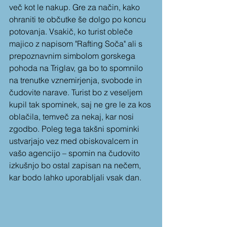
več kot le nakup. Gre za način, kako 
ohraniti te občutke še dolgo po koncu 
potovanja. Vsakič, ko turist obleče 
majico z napisom "Rafting Soča" ali s 
prepoznavnim simbolom gorskega 
pohoda na Triglav, ga bo to spomnilo 
na trenutke vznemirjenja, svobode in 
čudovite narave. Turist bo z veseljem 
kupil tak spominek, saj ne gre le za kos 
oblačila, temveč za nekaj, kar nosi 
zgodbo. Poleg tega takšni spominki 
ustvarjajo vez med obiskovalcem in 
vašo agencijo – spomin na čudovito 
izkušnjo bo ostal zapisan na nečem, 
kar bodo lahko uporabljali vsak dan.