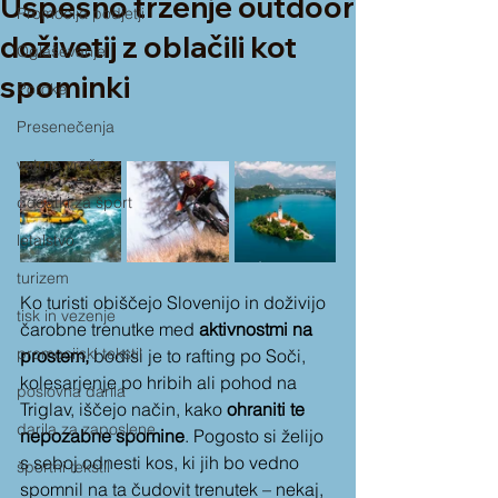
Uspešno trženje outdoor
Promocija podjetji
doživetij z oblačili kot
Oglaševanje
spominki
Poroke
Presenečenja
vetrne vreče
dodatki za šport
letalstvo
turizem
Ko turisti obiščejo Slovenijo in doživijo 
tisk in vezenje
čarobne trenutke med 
aktivnostmi na 
promocijski tekstil
prostem,
 bodisi je to rafting po Soči, 
kolesarjenje po hribih ali pohod na  
poslovna darila
Triglav, iščejo način, kako 
ohraniti te 
darila za zaposlene
nepozabne spomine
. Pogosto si želijo 
s seboj odnesti kos, ki jih bo vedno 
športni tekstil
spomnil na ta čudovit trenutek – nekaj, 