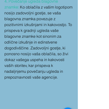
4. Povečanje ugleda blagovne 
znamke:
 Ko oblačila z vašim logotipom 
nosijo zadovoljni gostje, se vaša 
blagovna znamka povezuje z 
pozitivnimi izkušnjami in kakovostjo. To 
prispeva k gradnji ugleda vaše 
blagovne znamke kot sinonim za 
odlične izkušnje in edinstvene 
dogodivščine. Zadovoljni gostje, ki 
ponosno nosijo vaša oblačila, so živi 
dokaz vašega uspeha in kakovosti 
vaših storitev, kar prispeva k 
nadaljnjemu povečanju ugleda in 
prepoznavnosti vaše agencije.