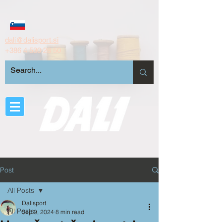
dali@dalisport.si
+386 4 530 28 50
Post
All Posts
Dalisport
All Posts
Sep 9, 2024
8 min read