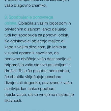
vašo blagovno znamko.
3. Spodbujanje ponovnega 
obiska:
 Oblačila z vašim logotipom in 
privlačnim dizajnom lahko delujejo 
tudi kot spodbuda za ponovni obisk. 
Ko obiskovalci oblečejo majico ali 
kapo z vašim dizajnom, jih lahko ta 
vizualni opomnik navdihne, da 
ponovno obiščejo vašo destinacijo ali 
priporočijo vaše storitve prijateljem in 
družini. To je še posebej pomembno, 
če oblačila vključujejo posebne 
dizajne ali dogodke, povezane z vašo 
storitvijo, kar lahko spodbudi 
obiskovalce, da se vrnejo na naslednje 
aktivnosti.