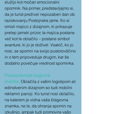
služijo kot močan emocionalni 
opomnik. Na primer, predstavljajmo si, 
da je turist preživel nepozaben dan ob 
raziskovanju Postojnske jame. Ko si 
omisli majico z dizajnom, ki prikazuje 
prelep jamski prizor, ta majica postane 
več kot le oblačilo – postane simbol 
avanture, ki jo je doživel. Vsakič, ko jo 
nosi, se spomni na svojo pustolovščino 
in o tem pripoveduje drugim, kar še 
dodatno povečuje vrednost spominka.
Prepoznavnost blagovne 
znamke:
 Oblačila z vašim logotipom ali 
edinstvenim dizajnom so tudi mobilni 
reklamni panoji. Ko turist nosi oblačilo, 
na katerem je vidna vaša blagovna 
znamka, ne le, da ohranja spomin na 
izkušnjo, ampak tudi promovira vašo 