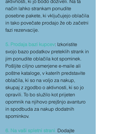
aktivnosti, ki jo bodo doživeli. Na ta 
način lahko strankam ponudite 
posebne pakete, ki vključujejo oblačila 
in tako povečate prodajo že ob začetni 
fazi rezervacije.
5. Prodaja bazi kupcev
: Izkoristite 
svojo bazo podatkov preteklih strank in 
jim ponudite oblačila kot spominek. 
Pošljite ciljno usmerjene e-maile ali 
poštne kataloge, v katerih predstavite 
oblačila, ki so na voljo za nakup, 
skupaj z zgodbo o aktivnosti, ki so jo 
opravili. To bo služilo kot prijeten 
opomnik na njihovo prejšnjo avanturo 
in spodbuda za nakup dodatnih 
spominkov.
6. Na vaši spletni strani
:
 Dodajte 